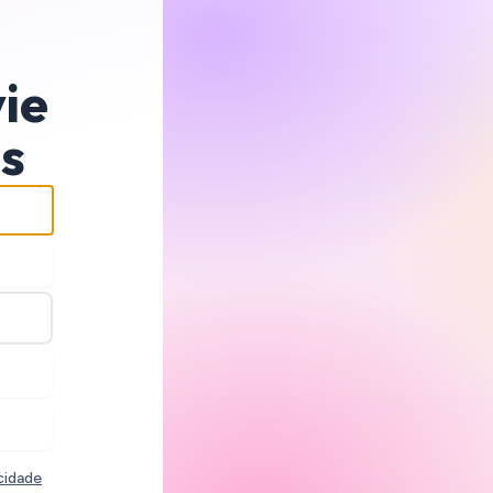
ie
is
acidade