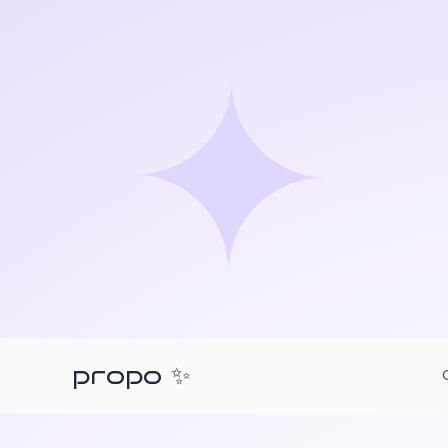
propo
✨︎